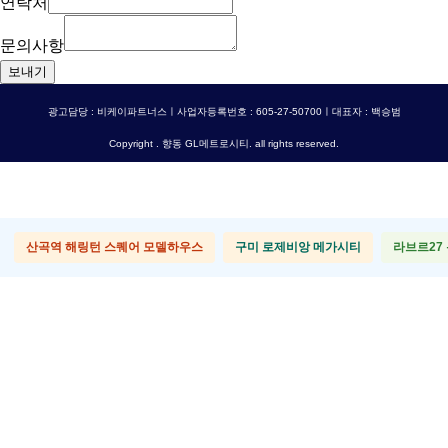
연락처
문의사항
보내기
광고담당 : 비케이파트너스ㅣ사업자등록번호 : 605-27-50700ㅣ대표자 : 백승범
Copyright . 향동 GL메트로시티. all rights reserved.
산곡역 해링턴 스퀘어 모델하우스
구미 로제비앙 메가시티
라브르27