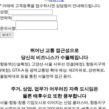
* 아래에 고객등록을 접수하시면 상담원이 안내해드립니다.
성명
연락처
문의사항
보내기
입지환경
뛰어난 교통 접근성으로
당신의 비즈니스가 수월해집니다
향동역(신설확정), 고양선-서울 서부선 연결(예정), 향동지구역
(예정), GTX-A 등 광역교통망 확대 예상. 제2자유로, 강변북로,
올림픽대로 등을 통한 서울전역 접근 용이.
주거, 상업, 업무가 어우러진 자족 도시임은
물론 배후수요 또한 풍부합니다
서울-향동-창릉 기업도시로 이어지는 산업 클러스터, 향동지구
의 상주인구 약 2만명, 인근 10여개의 업무지구, 배후수요 풍부.