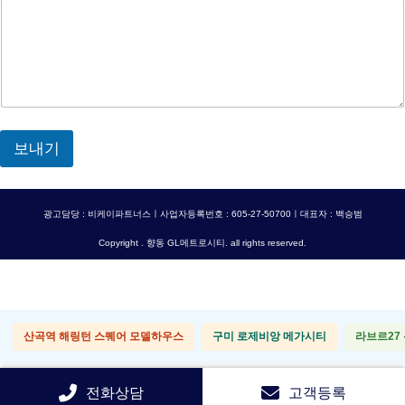
보내기
광고담당 : 비케이파트너스ㅣ사업자등록번호 : 605-27-50700ㅣ대표자 : 백승범
Copyright . 향동 GL메트로시티. all rights reserved.
산곡역 해링턴 스퀘어 모델하우스
구미 로제비앙 메가시티
라브르27
전화상담
고객등록