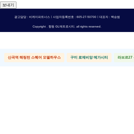
보내기
광고담당 : 비케이파트너스ㅣ사업자등록번호 : 605-27-50700ㅣ대표자 : 백승범
Copyright . 향동 GL메트로시티. all rights reserved.
산곡역 해링턴 스퀘어 모델하우스
구미 로제비앙 메가시티
라브르27