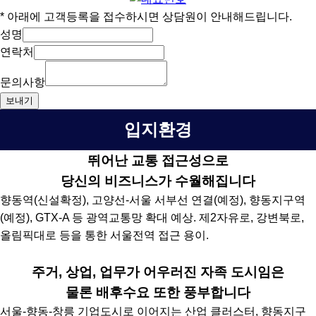
* 아래에 고객등록을 접수하시면 상담원이 안내해드립니다.
성명
연락처
문의사항
보내기
입지환경
뛰어난 교통 접근성으로
당신의 비즈니스가 수월해집니다
향동역(신설확정), 고양선-서울 서부선 연결(예정), 향동지구역
(예정), GTX-A 등 광역교통망 확대 예상. 제2자유로, 강변북로,
올림픽대로 등을 통한 서울전역 접근 용이.
주거, 상업, 업무가 어우러진 자족 도시임은
물론 배후수요 또한 풍부합니다
서울-향동-창릉 기업도시로 이어지는 산업 클러스터, 향동지구